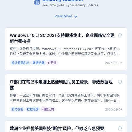
Real-time global cybersecurity updates
View More
Windows 10 LTSC 2021支持即将终止，企业面临安全更
新付费抉择
概要：微软近日提醒，Windows 10 Enterprise LTSC 2021将于2027年1月12
日终止免费安全更新支持。届时，企业用户若想继续获取安全补丁，必须付费
加入扩展安全更新（ESU）计划，首年费用为每台设备61美元，且费用逐年翻
2026-08-07
系统漏洞利用
数据泄露
IT行业
倍。这一举措对仍依赖该系统的企业，尤其是医疗等特殊行业，构成了严峻的
网络安全挑战。主要内容：Windows 10 Ent
IT部门在笔记本电脑上贴便利贴助员工登录，导致数据泄
露
概要：一家公司在搬迁办公室时，IT部门为方便新员工登录，将初始登录凭据
写在便利贴上并贴在笔记本电脑上。这些笔记本被存放在会议室，期间一名承
包商进入并拍下了便利贴上的凭据，随后远程登录并访问了公司共享驱动器中
2026-08-07
账号窃密
数据泄露
科技公司
的敏感数据，包括规划文档。这一事件凸显了即使有强密码策略和安全培训，
基础安全卫生的缺失仍可能导致严重的数据泄露。主要内容：这家公司的IT部
门在表面上是负责的，
欧洲企业担忧美国科技“断供”风险，但缺乏应急预案